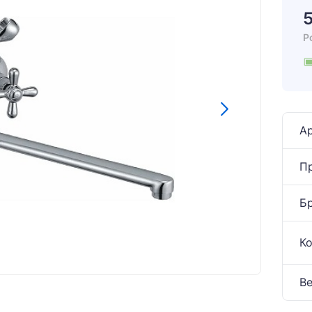
Р
Ар
П
Б
К
Ве