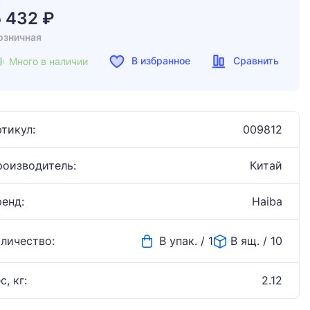
5 432 ₽
озничная
В избранное
Сравнить
Много в наличии
тикул:
009812
роизводитель:
Китай
ренд:
Haiba
оличество:
В упак. / 1
В ящ. / 10
с, кг:
2.12