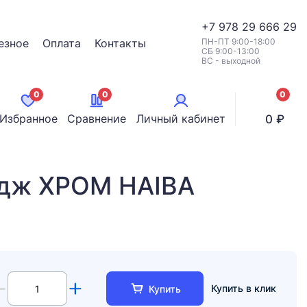
+7
978 29 666 29
езное
Оплата
Контакты
ПН-ПТ 9:00-18:00
СБ 9:00-13:00
ВС - выходной
0
0
0
позици
Избранное
Сравнение
Личный кабинет
0 ₽
идж ХРОМ HAIBA
Купить в клик
Купить