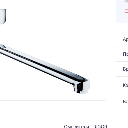
Р
Ар
П
Б
К
Ве
Смесители TRIGOR