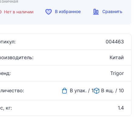
озничная
В избранное
Сравнить
Нет в наличии
тикул:
004463
роизводитель:
Китай
ренд:
Trigor
оличество:
В упак. / 1
В ящ. / 10
с, кг:
1.4