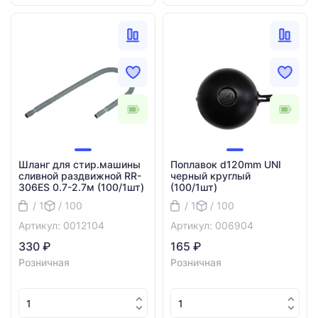
Шланг для стир.машины
Поплавок d120mm UNI
сливной раздвижной RR-
черный круглый
306ES 0.7-2.7м (100/1шт)
(100/1шт)
/ 1
/ 100
/ 1
/ 100
Артикул: 0012104
Артикул: 006904
330 ₽
165 ₽
Розничная
Розничная