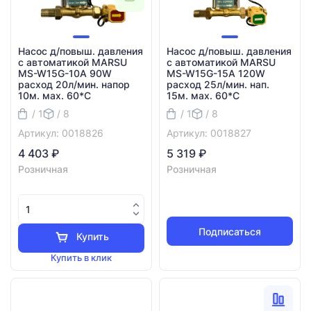
Насос д/повыш. давления
Насос д/повыш. давления
с автоматикой MARSU
с автоматикой MARSU
MS-W15G-10A 90W
MS-W15G-15A 120W
расход 20л/мин. напор
расход 25л/мин. нап.
10м. мах. 60*C
15м. мах. 60*C
/ 1
/ 8
/ 1
/ 8
Артикул: 0018826
Артикул: 0018827
4 403 ₽
5 319 ₽
Розничная
Розничная
Подписаться
Купить
Купить в клик