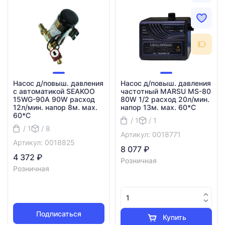
Насос д/повыш. давления
Насос д/повыш. давления
с автоматикой SEAKOO
частотный MARSU MS-80
15WG-90A 90W расход
80W 1/2 расход 20л/мин.
12л/мин. напор 8м. мах.
напор 13м. мах. 60*C
60*C
/ 1
/ 1
/ 1
/ 8
Артикул: 0018771
Артикул: 0018825
8 077 ₽
4 372 ₽
Розничная
Розничная
Подписаться
Купить