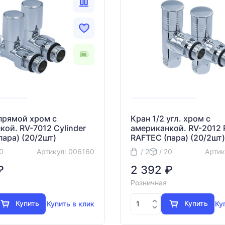
 прямой хром с
Кран 1/2 угл. хром с
кой. RV-7012 Cylinder
американкой. RV-2012
пара) (20/2шт)
RAFTEC (пара) (20/2шт)
20
Артикул: 006160
/ 2
/ 20
Артик
₽
2 392 ₽
Розничная
Купить
Купить
Купить в клик
Ку