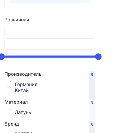
Розничная
Производитель
6
3
Германия
Китай
Материал
9
Латунь
Бренд
6
3