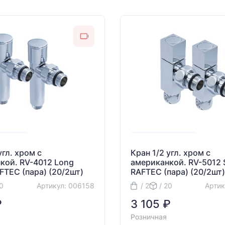
угл. хром с
Кран 1/2 угл. хром с
кой. RV-4012 Long
американкой. RV-5012 
FTEC (пара) (20/2шт)
RAFTEC (пара) (20/2шт)
20
Артикул: 006158
/ 2
/ 20
Артик
₽
3 105 ₽
Розничная