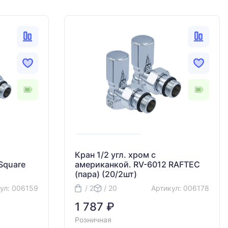
Кран 1/2 угл. хром с
Square
американкой. RV-6012 RAFTEC
(пара) (20/2шт)
ул: 006159
/ 2
/ 20
Артикул: 006178
1 787 ₽
Розничная