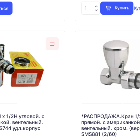
Купить
Ку
ться
 х 1/2Н угловой. с
*РАСПРОДАЖА.Кран 1/
кой. вентельный.
прямой. с американкой
S744 удл.корпус
вентельный. хром. (вер
SMS881 (2/60)