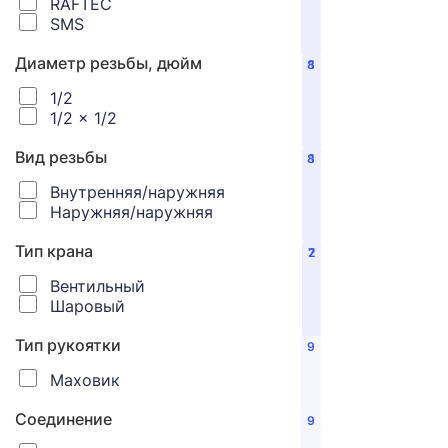
RAFTEC
SMS
Диаметр резьбы, дюйм
8
1
1/2
1/2 x 1/2
Вид резьбы
8
1
Внутренняя/наружняя
Наружняя/наружняя
Тип крана
2
7
Вентильный
Шаровый
Тип рукоятки
9
Маховик
Соединение
9