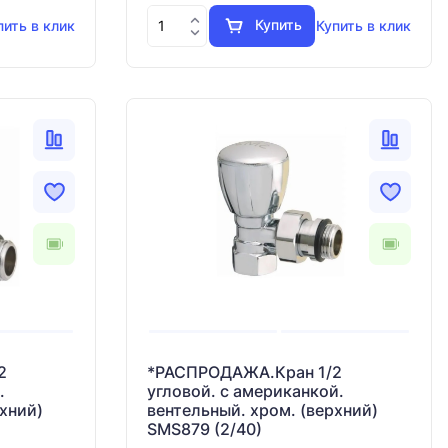
Купить
пить в клик
Купить в клик
2
*РАСПРОДАЖА.Кран 1/2
.
угловой. с американкой.
хний)
вентельный. хром. (верхний)
SMS879 (2/40)