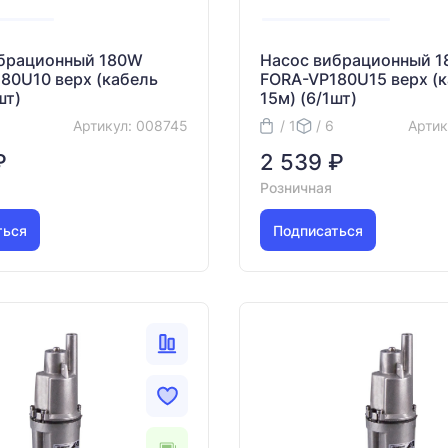
ибрационный 180W
Насос вибрационный 
80U10 верх (кабель
FORA-VP180U15 верх (
шт)
15м) (6/1шт)
Артикул: 008745
/ 1
/ 6
Артик
₽
2 539 ₽
Розничная
ться
Подписаться