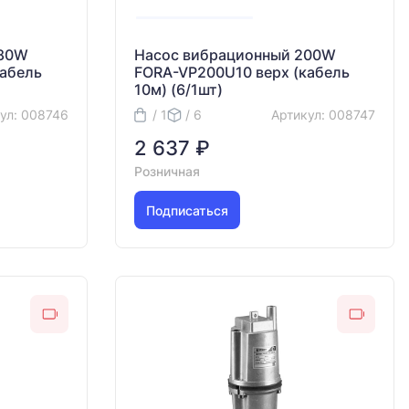
180W
Насос вибрационный 200W
кабель
FORA-VP200U10 верх (кабель
10м) (6/1шт)
ул: 008746
/ 1
/ 6
Артикул: 008747
2 637 ₽
Розничная
Подписаться