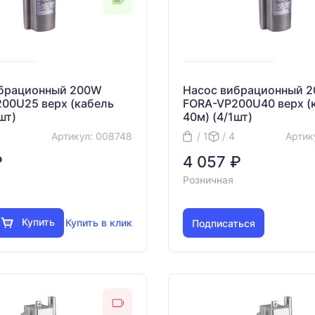
ибрационный 200W
Насос вибрационный 
00U25 верх (кабель
FORA-VP200U40 верх (
шт)
40м) (4/1шт)
Артикул: 008748
/ 1
/ 4
Артик
₽
4 057 ₽
Розничная
Купить
Купить в клик
Подписаться