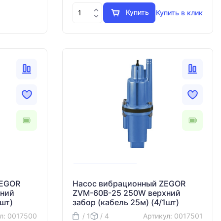
Купить
Купить в клик
ZEGOR
Насос вибрационный ZEGOR
хний
ZVM-60B-25 250W верхний
1шт)
забор (кабель 25м) (4/1шт)
л: 0017500
/ 1
/ 4
Артикул: 0017501