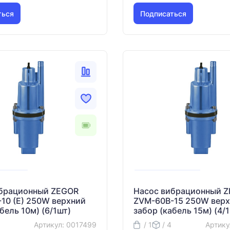
ться
Подписаться
ибрационный ZEGOR
Насос вибрационный 
10 (E) 250W верхний
ZVM-60B-15 250W вер
бель 10м) (6/1шт)
забор (кабель 15м) (4/
Артикул: 0017499
/ 1
/ 4
Артику