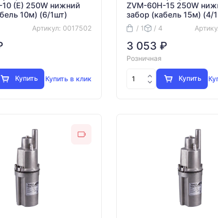
10 (E) 250W нижний
ZVM-60H-15 250W ниж
бель 10м) (6/1шт)
забор (кабель 15м) (4/
Артикул: 0017502
/ 1
/ 4
Артику
₽
3 053 ₽
Розничная
Купить
Купить
Купить в клик
Ку