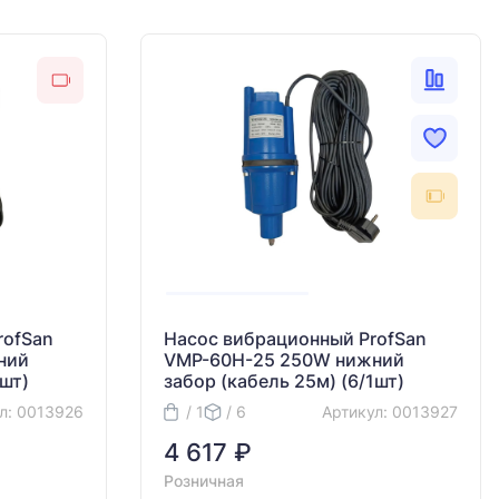
rofSan
Насос вибрационный ProfSan
ний
VMP-60H-25 250W нижний
1шт)
забор (кабель 25м) (6/1шт)
л: 0013926
/ 1
/ 6
Артикул: 0013927
4 617 ₽
Розничная