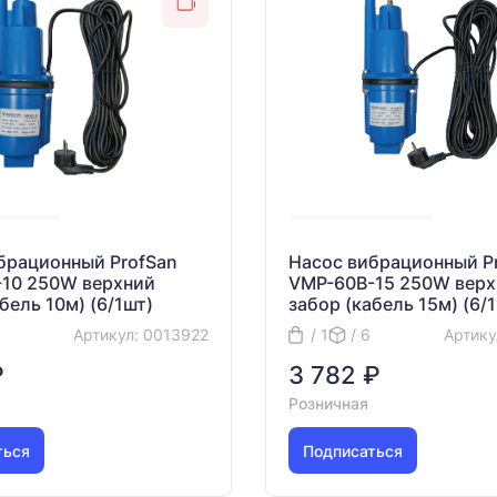
брационный ProfSan
Насос вибрационный P
10 250W верхний
VMP-60B-15 250W верх
бель 10м) (6/1шт)
забор (кабель 15м) (6/
Артикул: 0013922
/ 1
/ 6
Артику
₽
3 782 ₽
Розничная
ться
Подписаться