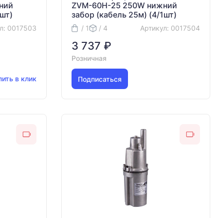
ний
ZVM-60H-25 250W нижний
1шт)
забор (кабель 25м) (4/1шт)
л: 0017503
/ 1
/ 4
Артикул: 0017504
3 737 ₽
Розничная
пить в клик
Подписаться