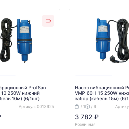
брационный ProfSan
Насос вибрационный P
-10 250W нижний
VMP-60H-15 250W ниж
бель 10м) (6/1шт)
забор (кабель 15м) (6/
Артикул: 0013925
/ 1
/ 6
Артику
₽
3 782 ₽
Розничная