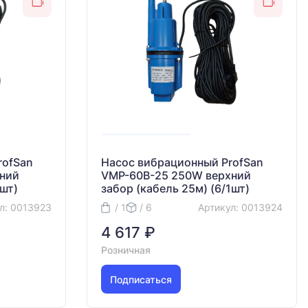
rofSan
Насос вибрационный ProfSan
ний
VMP-60B-25 250W верхний
1шт)
забор (кабель 25м) (6/1шт)
л: 0013923
/ 1
/ 6
Артикул: 0013924
4 617 ₽
Розничная
Подписаться