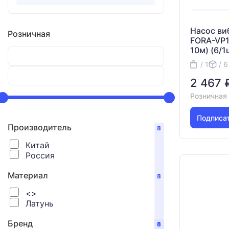
Насос в
Розничная
FORA-VP1
10м) (6/1
/ 1
/ 6
2 467 
Розничная
Подписа
Производитель
8
1
Китай
Россия
Материал
8
1
<>
Латунь
Бренд
8
6
1