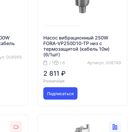
200W
Насос вибрационный 250W
кабель
FORA-VP250D10-TP низ с
термозащитой (кабель 10м)
(6/1шт)
ул: 008995
/ 1
/ 6
Артикул: 008749
2 811 ₽
Розничная
Подписаться