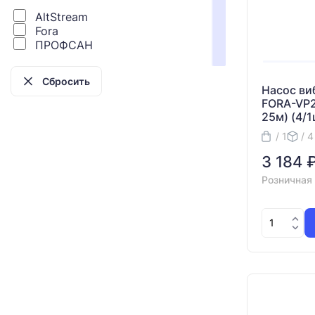
AltStream
Fora
ПРОФСАН
Насос в
FORA-VP2
25м) (4/1
/ 1
/ 4
3 184 
Розничная