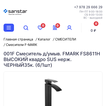
+7
978 29 666 29
ПН-ПТ 9:00-18:00
СБ 9:00-13:00
ВС - выходной
0
0
0
позиций
0 ₽
Главная страница
Каталог
СМЕСИТЕЛИ
Смесители F-MARK
001F Смеситель д/умыв. FMARK FS8611H
ВЫСОКИЙ квадро SUS нерж.
ЧЕРНЫЙ35к. (6/1шт)