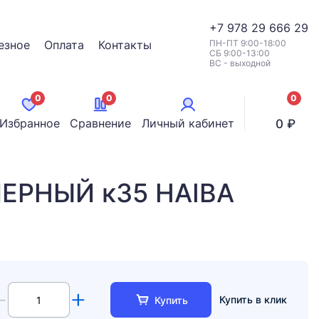
+7
978 29 666 29
езное
Оплата
Контакты
ПН-ПТ 9:00-18:00
СБ 9:00-13:00
ВС - выходной
0
0
0
позици
Избранное
Сравнение
Личный кабинет
0 ₽
ЧЕРНЫЙ к35 HAIBA
Купить в клик
Купить