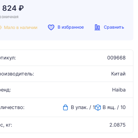
7 824 ₽
озничная
В избранное
Сравнить
Мало в наличии
тикул:
009668
роизводитель:
Китай
ренд:
Haiba
оличество:
В упак. / 1
В ящ. / 10
с, кг:
2.0875