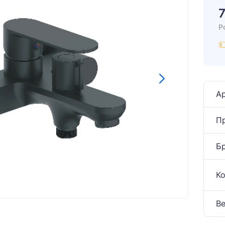
Р
Ар
П
Б
К
Ве