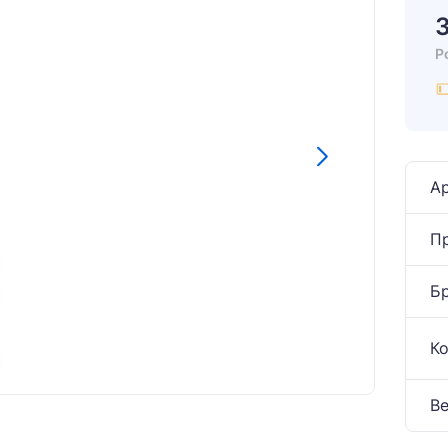
Р
Ар
П
Б
К
Ве