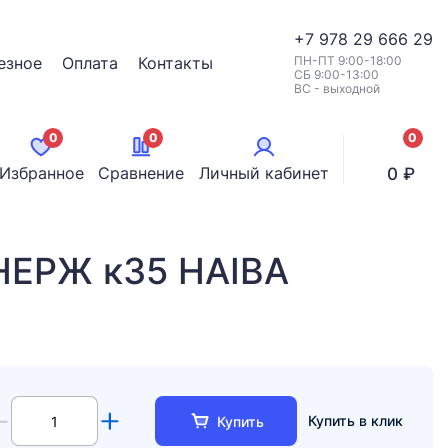
+7
978 29 666 29
езное
Оплата
Контакты
ПН-ПТ 9:00-18:00
СБ 9:00-13:00
ВС - выходной
0
0
0
позици
Избранное
Сравнение
Личный кабинет
0 ₽
 НЕРЖ к35 HAIBA
Купить в клик
Купить