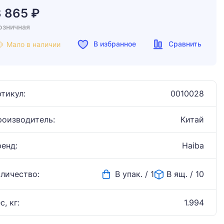
3 865 ₽
озничная
В избранное
Сравнить
Мало в наличии
тикул:
0010028
роизводитель:
Китай
ренд:
Haiba
оличество:
В упак. / 1
В ящ. / 10
с, кг:
1.994