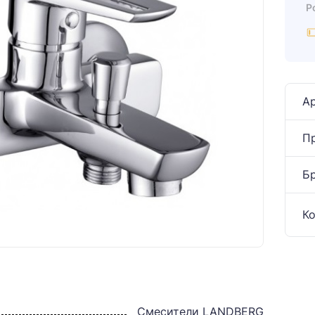
Р
Ар
П
Б
К
Смесители LANDBERG