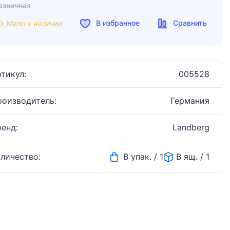
озничная
В избранное
Сравнить
Мало в наличии
тикул:
005528
роизводитель:
Германия
ренд:
Landberg
оличество:
В упак. / 1
В ящ. / 1