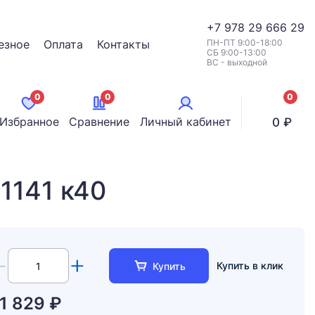
+7
978 29 666 29
езное
Оплата
Контакты
ПН-ПТ 9:00-18:00
СБ 9:00-13:00
ВС - выходной
0
0
0
позици
Избранное
Сравнение
Личный кабинет
0 ₽
1141 к40
Купить в клик
Купить
11 829 ₽