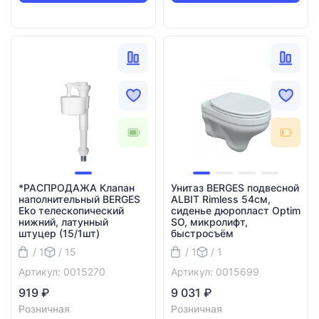
*РАСПРОДАЖА Клапан
Унитаз BERGES подвесной
наполнительный BERGES
ALBIT Rimless 54см,
Eko телескопический
сиденье дюропласт Optim
нижний, латунный
SO, микролифт,
штуцер (15/1шт)
быстросъём
/ 1
/ 15
/ 1
/ 1
Артикул: 0015270
Артикул: 0015699
919 ₽
9 031 ₽
Розничная
Розничная