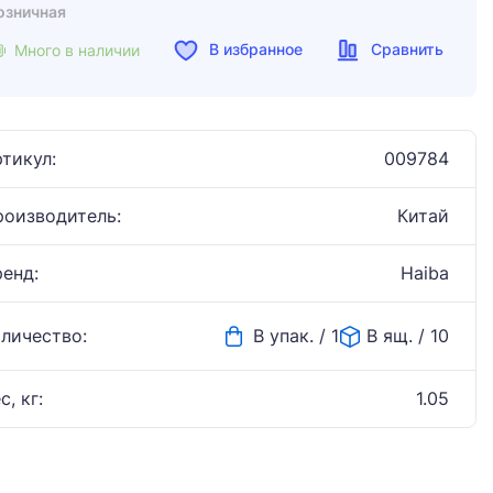
озничная
В избранное
Сравнить
Много в наличии
тикул:
009784
роизводитель:
Китай
ренд:
Haiba
оличество:
В упак. / 1
В ящ. / 10
с, кг:
1.05