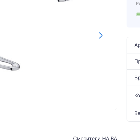
Р
Ар
П
Б
К
Ве
Смесители HAIBA