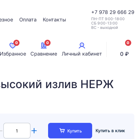
+7
978 29 666 29
езное
Оплата
Контакты
ПН-ПТ 9:00-18:00
СБ 9:00-13:00
ВС - выходной
0
0
0
позици
Избранное
Сравнение
Личный кабинет
0 ₽
высокий излив НЕРЖ
Купить в клик
Купить