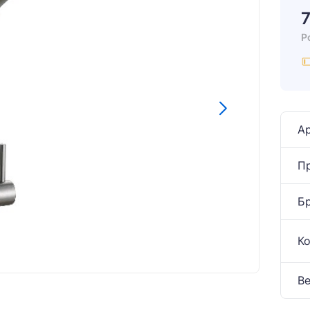
Р
Ар
П
Б
К
Ве