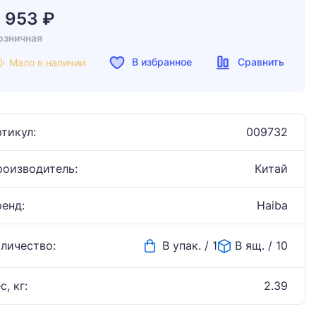
7 953 ₽
озничная
В избранное
Сравнить
Мало в наличии
тикул:
009732
роизводитель:
Китай
ренд:
Haiba
оличество:
В упак. / 1
В ящ. / 10
с, кг:
2.39