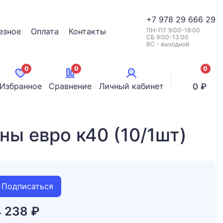
+7
978 29 666 29
езное
Оплата
Контакты
ПН-ПТ 9:00-18:00
СБ 9:00-13:00
ВС - выходной
0
0
0
позици
Избранное
Сравнение
Личный кабинет
0 ₽
ны евро к40 (10/1шт)
Подписаться
4 238 ₽