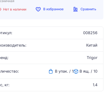
озничная
В избранное
Сравнить
Нет в наличии
тикул:
008256
роизводитель:
Китай
ренд:
Trigor
оличество:
В упак. / 1
В ящ. / 10
с, кг:
1.4