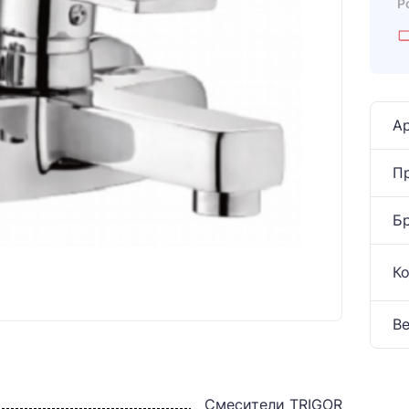
Р
Ар
П
Б
К
Ве
Смесители TRIGOR